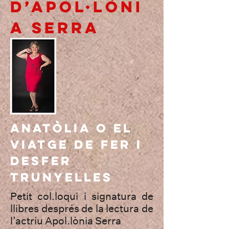
D’APOL·LÒNI
A SERRA
ANATÒLIA O EL
VIATGE DE FER I
DESFER
TRUNYELLES
Petit col.loqui i signatura de
llibres després de la lectura de
l’actriu Apol.lònia Serra