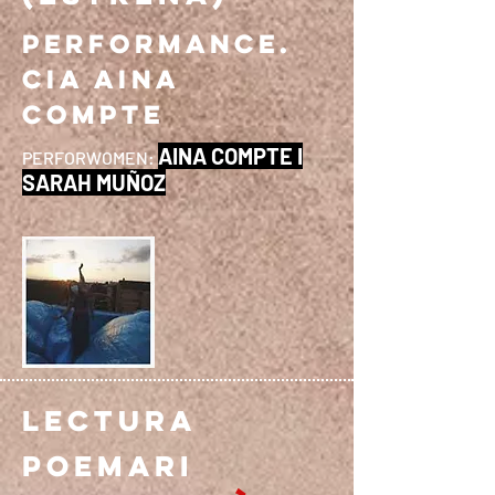
Performance.
Cia Aina
Compte
AINA COMPTE I
PERFORWOMEN:
SARAH MUÑOZ
LECTURA
POEMARI