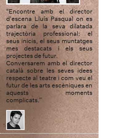
"Encontre amb el director
d'escena Lluís Pasqual on es
parlara de la seva dilatada
trajectòria professional: el
seus inicis, el seus muntatges
mes destacats i els seus
projectes de futur.
Conversarem amb el director
català sobre les seves idees
respecte al teatre i com veu el
futur de les arts escèniques en
aquests moments
complicats.”