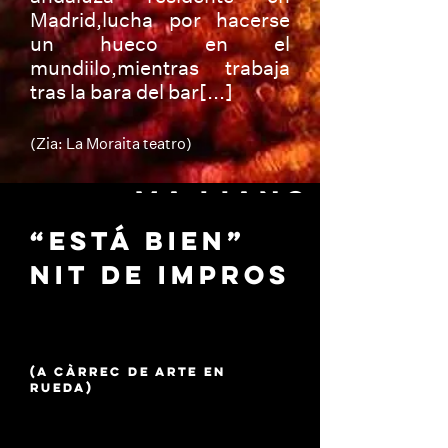
MAGALLANES.
Madrid,lucha por hacerse
0
un hueco en el
mundiilo,mientras trabaja
De 1519 a 1522 Fernando de
tras la bara del bar[...]
Magallanes y Juan Sebastián Elcano
partieron para dar
la vuelta al globo. Magallanes
(Zia: La Moraita teatro)
sucumbió a [...]
MA LIANG
LA HISTÒRIA
“ESTÁ BIEN”
DEL PINZELL
NIT DE IMPROS
MÀGIC
Un espectacle d’imatges, teatre físic i
ombres. Una manera natural
(a càrrec de Arte en
d’aprendre un altre idioma, amb un
Rueda)
transfons de
solidaritat i igualtat humana.[...]