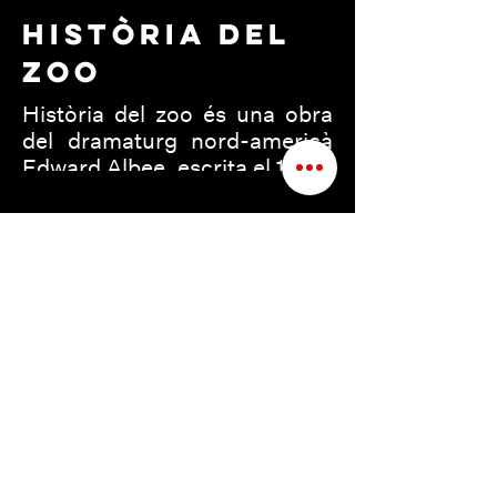
HISTÒRIA DEL
ZOO
Història del zoo és una obra
del dramaturg nord-americà
Edward Albee, escrita el 1958.
Jerry i Peter, els
protagonistes, pertanyen [...]
LA MARCA DE
CAIN
(ESTRENA)
(Cia: Teatrèmol teatre)