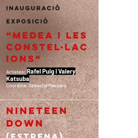
INAUGURACIÓ
EXPOSICIÓ
“Medea i les
constel·lac
ions“
Rafel Puig i Valery
Artistes:
Katsuba
Coordina: Sebastià Mascaró
NINETEEN
DOWN
(ESTRENA)