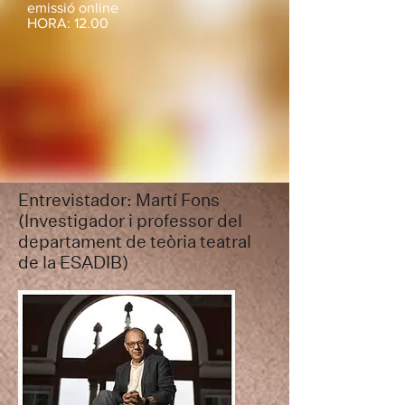
emissió online
HORA: 12.00
ENCONTRE
AMB
LLUÍS
PASQUAL
(Online).
Entrevistador: Martí Fons
(Investigador i professor del
departament de teòria teatral
de la ESADIB)