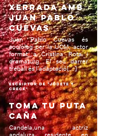
ESPECTÁCUL
XERRADA AMB
OS
JUAN PABLO
CUEVAS
Juan Pablo Cuevas és
sociòleg per la UCM, actor
format a Cristina Rota i
dramaturg. El seu darrer
treball és l’adaptació[...]
ESCRIPTOR DE "JÓDETE Y
CRECE"
TOMA TU PUTA
CAÑA
Candela,una actriz
andaluza residente en