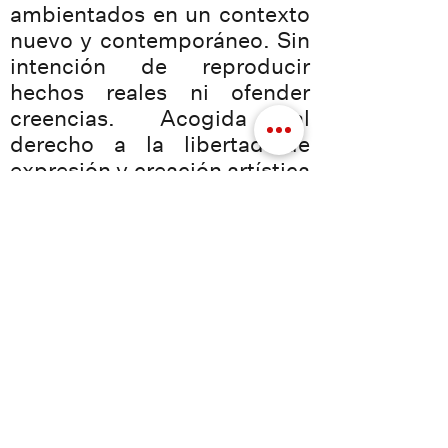
ambientados en un contexto
nuevo y contemporáneo. Sin
intención de reproducir
hechos reales ni ofender
creencias. Acogida al
derecho a la libertad de
expresión y creación artística
reconocido en el artículo 20
de la Constitución Española
y en tratados internacionales
ratificados por España.
*Este espectáculo es una
comedia negra original.
Algunos fragmentos
musicales son utilizados con
finalidad paródica y satírica,